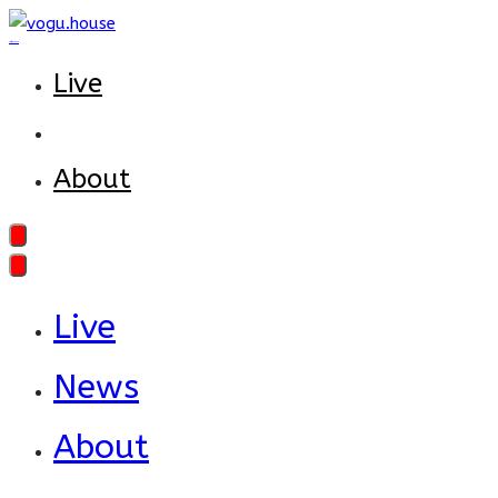
Zum
vogu.house
Inhalt
Live
springen
News
About
Live
News
About