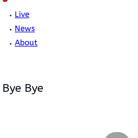
Live
News
About
Bye Bye