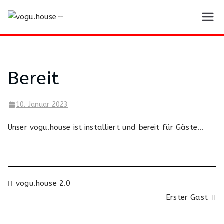
Zum
Inhalt
vogu.house
springen
Bereit
10. Januar 2023
Unser vogu.house ist installiert und bereit für Gäste…
Beitragsnavigation
vogu.house 2.0
Erster Gast